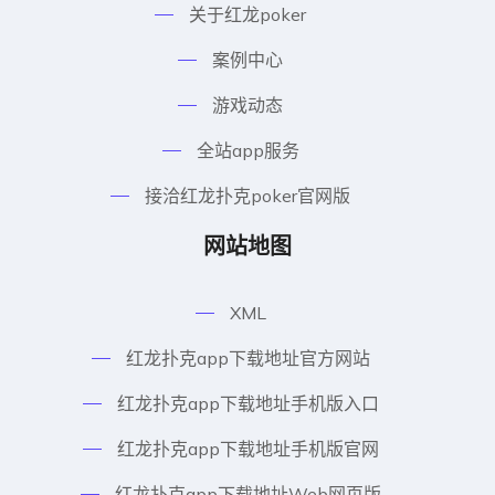
关于红龙poker
案例中心
游戏动态
全站app服务
接洽红龙扑克poker官网版
网站地图
XML
红龙扑克app下载地址官方网站
红龙扑克app下载地址手机版入口
红龙扑克app下载地址手机版官网
红龙扑克app下载地址Web网页版