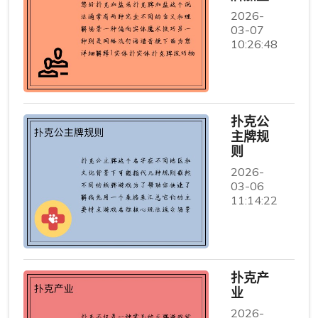
2026-
03-07
10:26:48
扑克公
主牌规
则
2026-
03-06
11:14:22
扑克产
业
2026-