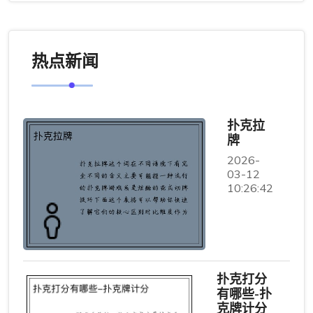
热点新闻
扑克拉
牌
2026-
03-12
10:26:42
扑克打分
有哪些-扑
克牌计分