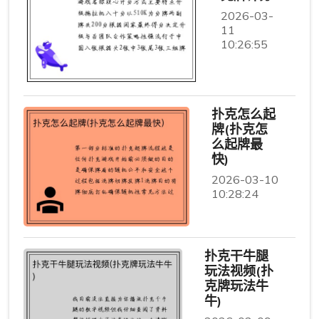
2026-03-
11
10:26:55
扑克怎么起
牌(扑克怎
么起牌最
快)
2026-03-10
10:28:24
扑克干牛腿
玩法视频(扑
克牌玩法牛
牛)