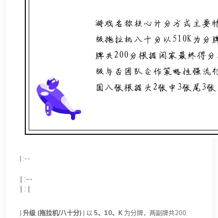
| :--
| :--
| : |
|
升级 (拖拉机/八十分)
| 以
5、10、K
为分牌，两副牌共200