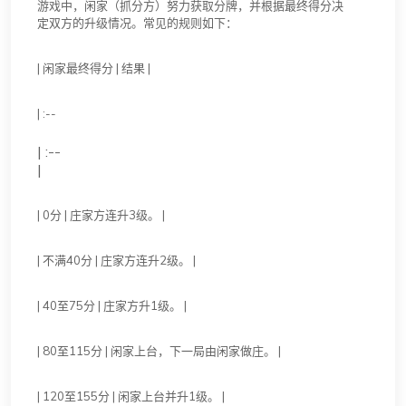
游戏中，闲家（抓分方）努力获取分牌，并根据最终得分决
定双方的升级情况。常见的规则如下：
| 闲家最终得分 | 结果 |
| :--
| :--
|
| 0分 | 庄家方连升3级。 |
| 不满40分 | 庄家方连升2级。 |
| 40至75分 | 庄家方升1级。 |
| 80至115分 | 闲家上台，下一局由闲家做庄。 |
| 120至155分 | 闲家上台并升1级。 |