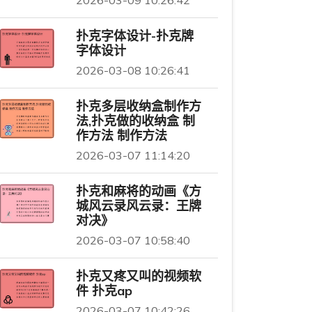
扑克字体设计-扑克牌
字体设计
2026-03-08 10:26:41
扑克多层收纳盒制作方
法,扑克做的收纳盒 制
作方法 制作方法
2026-03-07 11:14:20
扑克和麻将的动画《方
城风云录风云录：王牌
对决》
2026-03-07 10:58:40
扑克又疼又叫的视频软
件 扑克ap
2026-03-07 10:42:26