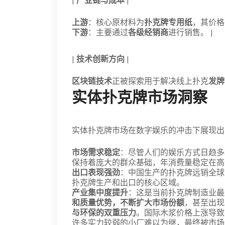
|
产业链与成本
|
上游
：核心原材料为
扑克牌专用纸
，其价格
下游
：主要通过
各级经销商
进行销售。 |
|
技术创新方向
|
区块链技术
正被探索用于解决线上扑克
发牌
实体扑克牌市场洞察
实体扑克牌市场在数字娱乐的冲击下展现出
市场需求稳定
：尽管人们的娱乐方式日趋多
保持着庞大的群众基础，年消费量稳定在高
出口表现强劲
：中国生产的扑克牌远销全球
扑克牌生产和出口的核心区域。
产业集中度提升
：这是当前扑克牌制造业最
和质量优势，不断扩大市场份额
，甚至出现
与环保的双重压力
。国际木浆价格上涨导致
许多实力较弱的小厂难以为继，最终被市场