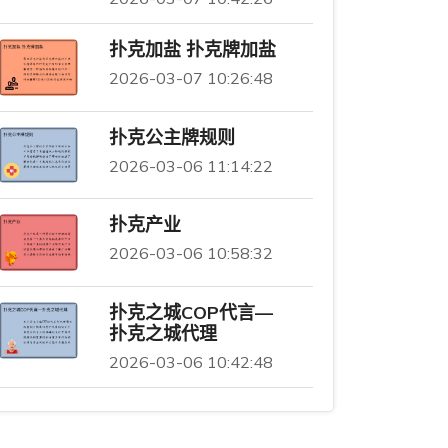
扑克加盐 扑克牌加盐
2026-03-07 10:26:48
扑克公主牌规则
2026-03-06 11:14:22
扑克产业
2026-03-06 10:58:32
扑克之城COP代言—
扑克之城代理
2026-03-06 10:42:48