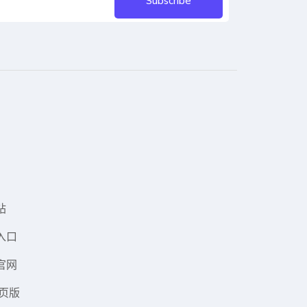
Subscribe
站
入口
官网
网页版