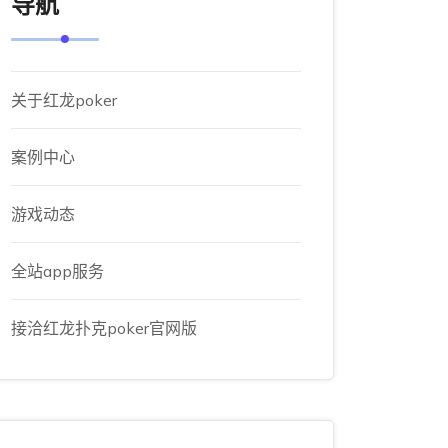
导航
关于红龙poker
案例中心
游戏动态
全站app服务
接洽红龙扑克poker官网版