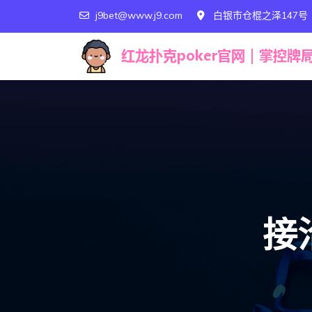
j9bet@www.j9.com
白银市仓棍之泽147号
接