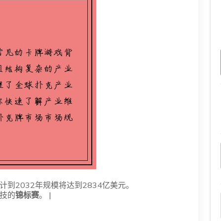
到2032年规模将达到2834亿美元。
技的
锦标赛
。 |