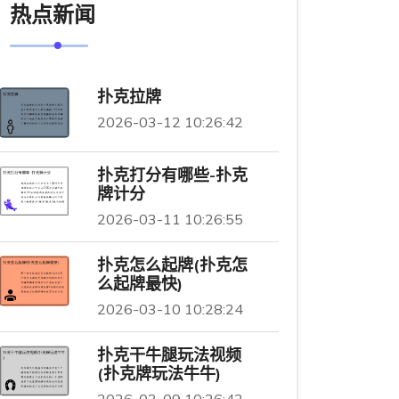
热点新闻
扑克拉牌
2026-03-12 10:26:42
扑克打分有哪些-扑克
牌计分
2026-03-11 10:26:55
扑克怎么起牌(扑克怎
么起牌最快)
2026-03-10 10:28:24
扑克干牛腿玩法视频
(扑克牌玩法牛牛)
2026-03-09 10:26:42