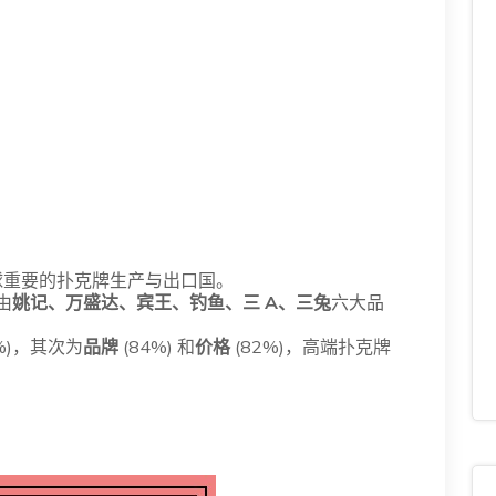
球重要的扑克牌生产与出口国。
由
姚记、万盛达、宾王、钓鱼、三 A、三兔
六大品
%)，其次为
品牌
(84%) 和
价格
(82%)，高端扑克牌