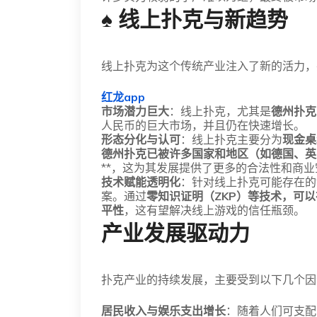
♠️ 线上扑克与新趋势
线上扑克为这个传统产业注入了新的活力，
红龙app
市场潜力巨大
：线上扑克，尤其是
德州扑克
人民币的巨大市场，并且仍在快速增长。
形态分化与认可
：线上扑克主要分为
现金桌
德州扑克已被许多国家和地区（如德国、英
**，这为其发展提供了更多的合法性和商业
技术赋能透明化
：针对线上扑克可能存在的
案。通过
零知识证明（ZKP）等技术，可
平性
，这有望解决线上游戏的信任瓶颈。
产业发展驱动力
扑克产业的持续发展，主要受到以下几个因
居民收入与娱乐支出增长
：随着人们可支配