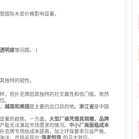
受国际木浆价格影响显著。
透明度
等问题。 |
其独特的韧性。
样，但扑克牌因其独特的社交属性和低门槛，依然
位。
，
越南和美国
是主要的出口目的地。
浙江省
是中国
显著的趋势。一方面，
大型厂商凭借其规模、品牌
产能无法满足市场需求的情况。
中小厂商面临成本
扑克牌专用纸成本提高，加之环保要求日益严格，
淘汰。市场呈现出“
强者恒强
”的马太效应。