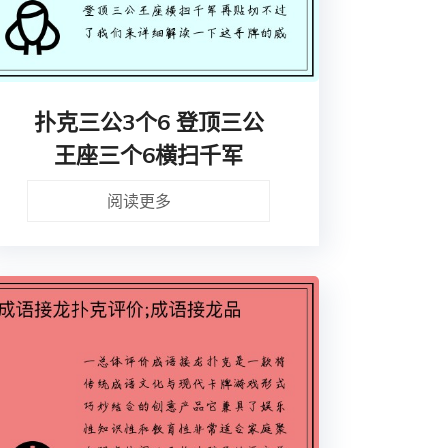
扑克三公3个6 登顶三公
王座三个6横扫千军
阅读更多