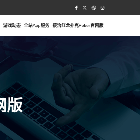
游戏动态
全站app服务
接洽红龙扑克poker官网版
网版