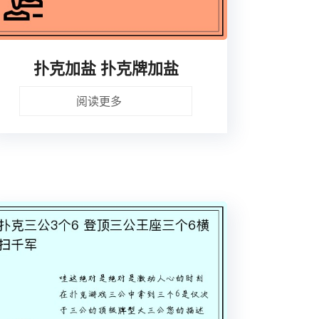
扑克加盐 扑克牌加盐
阅读更多