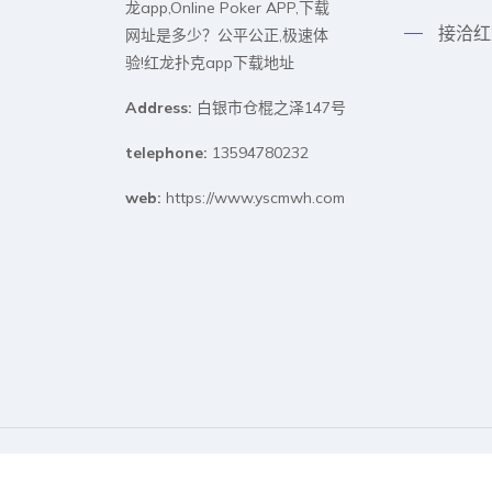
龙app,Online Poker APP,下载
接洽红
网址是多少？公平公正,极速体
验!红龙扑克app下载地址
Address:
白银市仓棍之泽147号
telephone:
13594780232
web:
https://www.yscmwh.com
Copyright ©
红龙扑克app下载地址
.