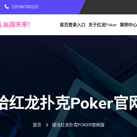
13594780232
首页登录入口
关于红龙poker
案例中心
洽红龙扑克poker官
首页
接洽红龙扑克POKER官网版