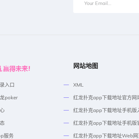
网站地图
录入口
XML
poker
红龙扑克app下载地址官方网
心
红龙扑克app下载地址手机版
态
红龙扑克app下载地址手机版
pp服务
红龙扑克app下载地址Web