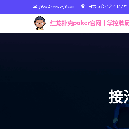
j9bet@www.j9.com
白银市仓棍之泽147号
接