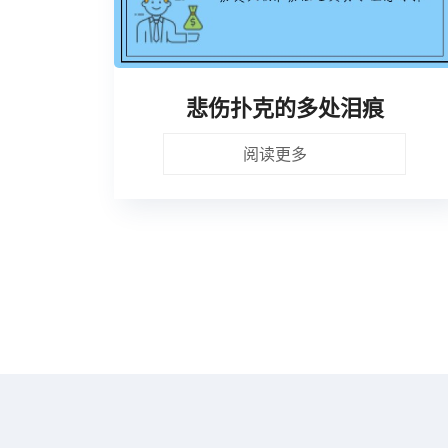
悲伤扑克的多处泪痕
阅读更多