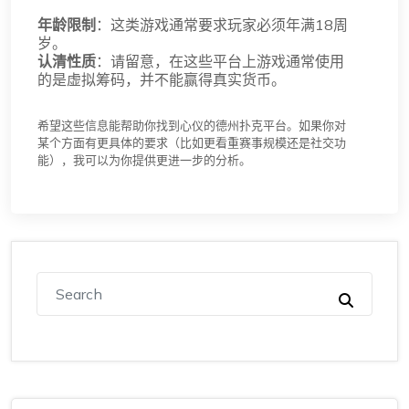
年龄限制
：这类游戏通常要求玩家必须年满18周
岁。
认清性质
：请留意，在这些平台上游戏通常使用
的是虚拟筹码，并不能赢得真实货币。
希望这些信息能帮助你找到心仪的德州扑克平台。如果你对
某个方面有更具体的要求（比如更看重赛事规模还是社交功
能），我可以为你提供更进一步的分析。