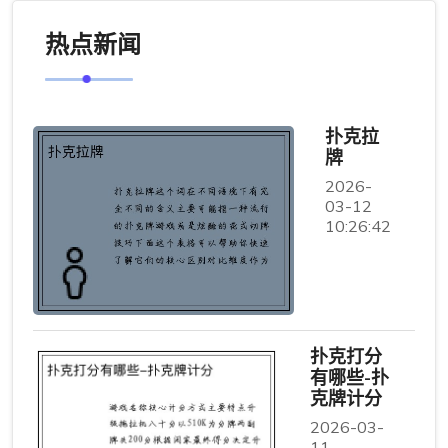
热点新闻
扑克拉
牌
2026-
03-12
10:26:42
扑克打分
有哪些-扑
克牌计分
2026-03-
11