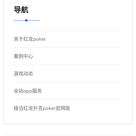
导航
关于红龙poker
案例中心
游戏动态
全站app服务
接洽红龙扑克poker官网版