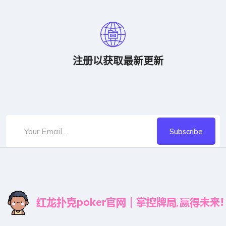
注册以获取最新更新
Subscribe