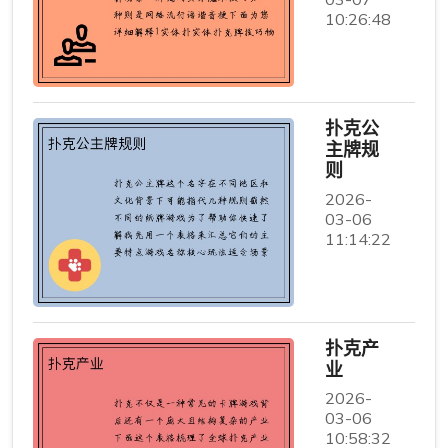
10:26:48
扑克公
主牌规
则
2026-
03-06
11:14:22
扑克产
业
2026-
03-06
10:58:32