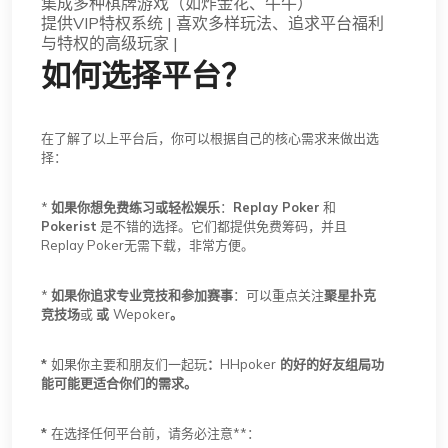
集成多种棋牌游戏（如炸金花、牛牛）
提供VIP特权系统 | 喜欢多样玩法、追求平台福利
与特权的高级玩家 |
如何选择平台？
在了解了以上平台后，你可以根据自己的核心需求来做出选
择：
*
如果你想免费练习或轻松娱乐
：
Replay Poker
和
Pokerist
是不错的选择。它们都提供免费筹码，并且
Replay Poker无需下载，非常方便。
*
如果你追求专业竞技和参加赛事
：可以重点关注
聚星扑克
竞技场
或
或
Wepoker
。
*
如果你主要和朋友们一起玩
：
HHpoker
的好的好友组局功
能可能更适合你们的需求。
*
在选择任何平台前，请务必注意**：